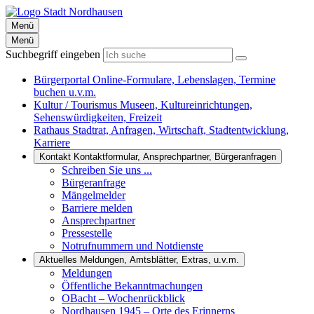
Menü
Menü
Suchbegriff eingeben
Bürgerportal
Online-Formulare, Lebenslagen, Termine
buchen u.v.m.
Kultur / Tourismus
Museen, Kultureinrichtungen,
Sehenswürdigkeiten, Freizeit
Rathaus
Stadtrat, Anfragen, Wirtschaft, Stadtentwicklung,
Karriere
Kontakt
Kontaktformular, Ansprechpartner, Bürgeranfragen
Schreiben Sie uns ...
Bürgeranfrage
Mängelmelder
Barriere melden
Ansprechpartner
Pressestelle
Notrufnummern und Notdienste
Aktuelles
Meldungen, Amtsblätter, Extras, u.v.m.
Meldungen
Öffentliche Bekanntmachungen
OBacht – Wochenrückblick
Nordhausen 1945 – Orte des Erinnerns