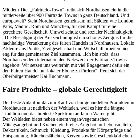
Mit dem Titel „Fairtrade-Town“, reiht sich Nordhausen ein in die
mittlerweile über 900 Fairtrade-Towns in ganz Deutschland. Und
europaweit? Steht Nordhausen gemeinsam mit Städten wie London,
Paris, Madrid, Rom und München, für den Kampf für eine
gerechtere Gesellschaft, Umweltschutz und sozialer Nachhaltigkeit.
„Die Bestätigung der Auszeichnung ist ein schönes Zeugnis für die
nachhaltige Verankerung des fairen Handels in Nordhausen. Lokale
Akteure aus Politik, Zivilgesellschaft und Wirtschaft arbeiten hier
eng für das gemeinsame Ziel zusammen. „Ich bin stolz, dass
Nordhausen dem internationalen Netzwerk der Fairtrade-Towns
angehört. Wir setzen uns weiterhin mit viel Engagement dafür ein,
den Fairen Handel auf lokaler Ebene zu fördern“, freut sich der
Oberbürgermeister Kai Buchmann.
Faire Produkte – globale Gerechtigkeit
Der beste Anlaufpunkt zum Kauf von fair gehandelten Produkten in
Nordhausen ist natürlich der Weltladen, weil es hier die längste
Tradition und das breiteste Spektrum an fairen Waren gibt.
Der Weltladen bietet neben einem vegan/vegetarischen
Mittagsangebot und Kuchen ein breites Angebot an Lebensmitteln,
Dekoartikeln, Schmuck, Kleidung, Produkte für Körperpflege und
Entspannung, Räucherstäbchen, Kerzen sowie Geschenkkörbchen