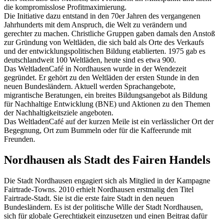
die kompromisslose Profitmaximierung.
Die Initiative dazu entstand in den 70er Jahren des vergangenen
Jahrhunderts mit dem Anspruch, die Welt zu verändern und
gerechter zu machen. Christliche Gruppen gaben damals den Anstoß
zur Gründung von Weltläden, die sich bald als Orte des Verkaufs
und der entwicklungspolitischen Bildung etablierten. 1975 gab es
deutschlandweit 100 Weltläden, heute sind es etwa 900.
Das WeltladenCafé in Nordhausen wurde in der Wendezeit
gegründet. Er gehört zu den Weltläden der ersten Stunde in den
neuen Bundesländern. Aktuell werden Sprachangebote,
migrantische Beratungen, ein breites Bildungsangebot als Bildung
für Nachhaltige Entwicklung (BNE) und Aktionen zu den Themen
der Nachhaltigkeitsziele angeboten.
Das WeltladenCafé auf der kurzen Meile ist ein verlässlicher Ort der
Begegnung, Ort zum Bummeln oder für die Kaffeerunde mit
Freunden.
Nordhausen als Stadt des Fairen Handels
Die Stadt Nordhausen engagiert sich als Mitglied in der Kampagne
Fairtrade-Towns. 2010 erhielt Nordhausen erstmalig den Titel
Fairtrade-Stadt. Sie ist die erste faire Stadt in den neuen
Bundesländern. Es ist der politische Wille der Stadt Nordhausen,
sich für globale Gerechtigkeit einzusetzen und einen Beitrag dafür