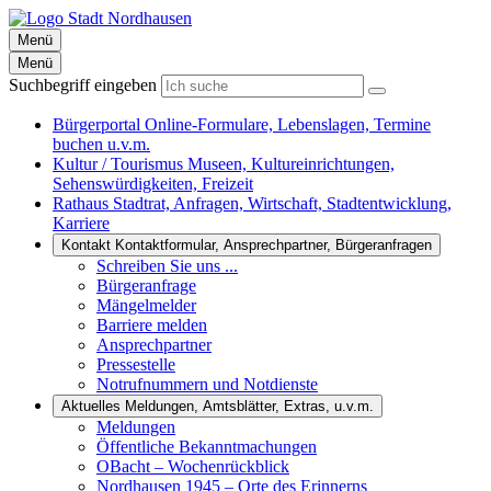
Menü
Menü
Suchbegriff eingeben
Bürgerportal
Online-Formulare, Lebenslagen, Termine
buchen u.v.m.
Kultur / Tourismus
Museen, Kultureinrichtungen,
Sehenswürdigkeiten, Freizeit
Rathaus
Stadtrat, Anfragen, Wirtschaft, Stadtentwicklung,
Karriere
Kontakt
Kontaktformular, Ansprechpartner, Bürgeranfragen
Schreiben Sie uns ...
Bürgeranfrage
Mängelmelder
Barriere melden
Ansprechpartner
Pressestelle
Notrufnummern und Notdienste
Aktuelles
Meldungen, Amtsblätter, Extras, u.v.m.
Meldungen
Öffentliche Bekanntmachungen
OBacht – Wochenrückblick
Nordhausen 1945 – Orte des Erinnerns