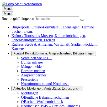
Menü
Menü
Suchbegriff eingeben
Bürgerportal
Online-Formulare, Lebenslagen, Termine
buchen u.v.m.
Kultur / Tourismus
Museen, Kultureinrichtungen,
Sehenswürdigkeiten, Freizeit
Rathaus
Stadtrat, Anfragen, Wirtschaft, Stadtentwicklung,
Karriere
Kontakt
Kontaktformular, Ansprechpartner, Bürgeranfragen
Schreiben Sie uns ...
Bürgeranfrage
Mängelmelder
Barriere melden
Ansprechpartner
Pressestelle
Notrufnummern und Notdienste
Aktuelles
Meldungen, Amtsblätter, Extras, u.v.m.
Meldungen
Öffentliche Bekanntmachungen
OBacht – Wochenrückblick
Nordhausen 1945 – Orte des Erinnerns