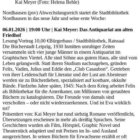
Kai Meyer (Foto: Helena Behle)
Nordhausen (psv) Abwechslungsreich startet die Stadtbibliothek
Nordhausen in das neue Jahr und seine erste Woche:
06.01.2026 | 19:00 Uhr | Kai Meyer: Das Antiquariat am alten
Friedhof
Lesung/Vortrag 10,00 €Bürgerhaus / Stadtbibliothek, Ratssaal
Die Bücherstadt Leipzig, 1930 Inmitten unruhiger Zeiten
versammeln sich vier junge Männer in einem Antiquariat im
Graphischen Viertel. Alle sind Söhne aus gutem Haus, alle sind vom
Leben gelangweilt. Statt ihrem Studium nachzugehen, gründen
Felix, Vadim, Julius und Eddie den „Club Casaubon“. Getrieben
von ihrer Leidenschaft für Literatur und der Lust am Abenteuer
werden sie zu Bücherdieben, spezialisiert auf kostbare, okkulte
Bände. Fünfzehn Jahre später, 1945: Nach dem Krieg arbeitet Felix
als Bibliothekar für die Amerikaner, um Millionen von geraubten
Büchern zu katalogisieren. Die Freunde von damals sind
verschollen – oder nicht wiederzuerkennen. Und ist Eva wirklich
tot?
Präsentiert von: Kai Meyer hat rund siebzig Romane veröffentlicht,
Übersetzungen erscheinen in mehr als dreißig Sprachen. Seine
Geschichten wurden als Film, Hörspiel, Graphic Novel und
Theaterstück adaptiert und mit Preisen im In- und Ausland
ausgezeichnet. In seinen Büchern für Erwachsene erzählt er oft