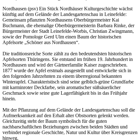
Nordhausen (psv) Ein Stück Nordhäuser Kulturgeschichte wächst
künftig auf dem Gelände der Landesgartenschau in Leinefelde:
Gemeinsam pflanzten Nordhausens Oberbürgermeister Kai
Buchmann, die ehemalige Oberbürgermeisterin Barbara Rinke, der
Bürgermeister der Stadt Leinefelde-Worbis, Christian Zwingmann,
sowie der Pomologe Gerd Ulm einen Baum der historischen
Apfelsorte „Schöner aus Nordhausen“.
Die traditionsreiche Sorte zählt zu den bedeutendsten historischen
Apfelsorten Thüringens. Sie entstand im frühen 19. Jahrhundert in
Nordhausen und wird der Gärtnerfamilie Kaiser zugeschrieben.
1877 wurde der Apfel erstmals ausgestellt und entwickelte sich in
den folgenden Jahrzehnten zu einem überregional bekannten
Winterapfel. Charakteristisch sind seine gelblich-grüne Grundfarbe
mit karminroter Deckfarbe, sein aromatischer süßsäuerlicher
Geschmack sowie seine gute Lagerfähigkeit bis in das Frühjahr
hinein.
Mit der Pflanzung auf dem Gelände der Landesgartenschau soll die
Aufmerksamkeit auf den Erhalt alter Obstsorten gelenkt werden.
Gleichzeitig steht der Baum symbolisch für die guten
nachbarschaftlichen Beziehungen zwischen beiden Städten und
verbindet regionale Geschichte, Natur und Kultur über Kreisgrenzen
hinweg.