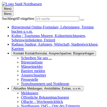
Menü
Menü
Suchbegriff eingeben
Bürgerportal
Online-Formulare, Lebenslagen, Termine
buchen u.v.m.
Kultur / Tourismus
Museen, Kultureinrichtungen,
Sehenswürdigkeiten, Freizeit
Rathaus
Stadtrat, Anfragen, Wirtschaft, Stadtentwicklung,
Karriere
Kontakt
Kontaktformular, Ansprechpartner, Bürgeranfragen
Schreiben Sie uns ...
Bürgeranfrage
Mängelmelder
Barriere melden
Ansprechpartner
Pressestelle
Notrufnummern und Notdienste
Aktuelles
Meldungen, Amtsblätter, Extras, u.v.m.
Meldungen
Öffentliche Bekanntmachungen
OBacht – Wochenrückblick
Nordhausen 1945 – Orte des Erinnerns