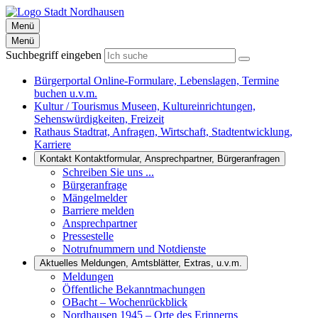
Menü
Menü
Suchbegriff eingeben
Bürgerportal
Online-Formulare, Lebenslagen, Termine
buchen u.v.m.
Kultur / Tourismus
Museen, Kultureinrichtungen,
Sehenswürdigkeiten, Freizeit
Rathaus
Stadtrat, Anfragen, Wirtschaft, Stadtentwicklung,
Karriere
Kontakt
Kontaktformular, Ansprechpartner, Bürgeranfragen
Schreiben Sie uns ...
Bürgeranfrage
Mängelmelder
Barriere melden
Ansprechpartner
Pressestelle
Notrufnummern und Notdienste
Aktuelles
Meldungen, Amtsblätter, Extras, u.v.m.
Meldungen
Öffentliche Bekanntmachungen
OBacht – Wochenrückblick
Nordhausen 1945 – Orte des Erinnerns