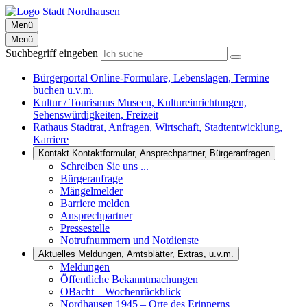
Menü
Menü
Suchbegriff eingeben
Bürgerportal
Online-Formulare, Lebenslagen, Termine
buchen u.v.m.
Kultur / Tourismus
Museen, Kultureinrichtungen,
Sehenswürdigkeiten, Freizeit
Rathaus
Stadtrat, Anfragen, Wirtschaft, Stadtentwicklung,
Karriere
Kontakt
Kontaktformular, Ansprechpartner, Bürgeranfragen
Schreiben Sie uns ...
Bürgeranfrage
Mängelmelder
Barriere melden
Ansprechpartner
Pressestelle
Notrufnummern und Notdienste
Aktuelles
Meldungen, Amtsblätter, Extras, u.v.m.
Meldungen
Öffentliche Bekanntmachungen
OBacht – Wochenrückblick
Nordhausen 1945 – Orte des Erinnerns