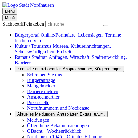
Menü
Menü
Suchbegriff eingeben
Bürgerportal
Online-Formulare, Lebenslagen, Termine
buchen u.v.m.
Kultur / Tourismus
Museen, Kultureinrichtungen,
Sehenswürdigkeiten, Freizeit
Rathaus
Stadtrat, Anfragen, Wirtschaft, Stadtentwicklung,
Karriere
Kontakt
Kontaktformular, Ansprechpartner, Bürgeranfragen
Schreiben Sie uns ...
Bürgeranfrage
Mängelmelder
Barriere melden
Ansprechpartner
Pressestelle
Notrufnummern und Notdienste
Aktuelles
Meldungen, Amtsblätter, Extras, u.v.m.
Meldungen
Öffentliche Bekanntmachungen
OBacht – Wochenrückblick
Nordhausen 1945 – Orte des Erinnerns