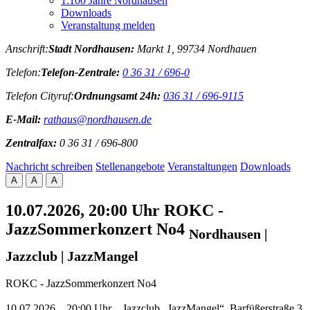
1.100 Jahre Nordhausen
Downloads
Veranstaltung melden
Anschrift:
Stadt Nordhausen:
Markt 1, 99734 Nordhauen
Telefon:
Telefon-Zentrale:
0 36 31 / 696-0
Telefon Cityruf:
Ordnungsamt 24h:
036 31 / 696-9115
E-Mail:
rathaus@nordhausen.de
Zentralfax:
0 36 31 / 696-800
Nachricht schreiben
Stellenangebote
Veranstaltungen
Downloads
A
A
A
10.07.2026, 20:00 Uhr
ROKC -
JazzSommerkonzert No4
Nordhausen |
Jazzclub | JazzMangel
ROKC - JazzSommerkonzert No4
10.07.2026 _ 20:00 Uhr _ Jazzclub „JazzMangel“, Barfüßerstraße 3