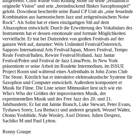
aufgetreten. Chris wurde vom Rolling Stone für seine „erstaunlich
originelle Vision” und sein „beeindruckend flinkes Saxophonspiel”
gelobt. Downbeat beschreibt seine Band CP Unit als „eine fesselnde
Kombination aus harmonischem Jazz und zeitgenössischem Noise
Rock”. Als Solist hat er einen einzigartigen Stil auf dem
Altsaxophon entwickelt: Durch die Erweiterung des Vokabulars des
Instruments hat er dessen emotionale und formale Möglichkeiten
vervielfacht. Er trat bei Dutzenden von großen Festivals auf der
ganzen Welt auf, darunter: Wels Unlimited Festival/Österreich,
Sapporo International Arts Festival/Japan, Moers Festival, Tempo
Reale Festival/Italien, Rewire Festival/Holland, Jazz Jantar
Festival/Polen und Festival de Jazz Lima/Peru. In New York
präsentierte er seine Arbeit im Roulette Intermedium, im ISSUE
Project Room und während eines Aufenthalts in John Zorns Club
The Stone. Kürzlich hat er interaktive elektroakustische Systeme für
Saxophon und Computer entwickelt. Außerdem komponiert er
Musik für Filme. Die Liste seiner Mitmusiker liest sich wie ein
Who's Who der Größen der improvisierten Musik, der
experimentellen Musik und des Free Jazz des 20. und 21.
Jahrhunderts: Er hat mit Jaimie Branch, Luke Stewart, Peter Evans,
Tyshawn Sorey, Lea Bertucci und anderen gespielt, Weasel Walter,
Otomo Yoshihide, Nate Wooley, Axel Dörner, Julien Desprez,
Sachiko M und Paul Lytton.
Ronny Graupe