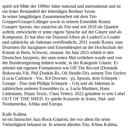
spielt seit Mitte der 1990er Jahre national und international und ist
ein fester Bestandteil der lebendigen Berliner Szene.
In seiner langjährigen Zusammenarbeit mit dem Trio
Gropper/Graupe/Lillinger sowie in seinem Ensemble Ronny
Graupes Spoom, das zunächst als Trio und seit 2018 als Quartett
auftritt, entwickelte er seine eigene Sprache auf der Gitarre und als
Komponist. Er hat über ein Dutzend Alben als Leader/Co-Leader
und zahlreiche als Sideman veröffentlicht. 2011 wurde Ronny zum
Dozenten für Jazzgitarre und Ensemblespiel an der Hochschule der
Künste in Bern, Schweiz, ernannt. Im Juni 2021 erhielt er den
Deutschen Jazzpreis, der zum ersten Mal verliehen wurde und von
der Bundesregierung initiiert wurde, in der Kategorie Gitarre. Er
arbeitet mit eigenen Formationen wie Off The Record (Dominik
Bukowski-Vib, Phil Donkin-Bs, Oli Steidle-Dr), seinem Trio Szelest
(Lucia Cadotsch - Voc, Kit Downes - p), Spoom, dem Schiepek -
Graupe - Duo (mit Philipp Schiepek – Git) und als Sideman in
zahlreichen anderen Ensembles (u. a. Lucía Martinez, Hans
Lüdemann, Dejan Terzic, Clara Vetter). 2022 gründete er sein Label
OUT OF THE SHED. Er spielte Konzerte in Asien, Süd- und
Nordamerika, Afrika und Europa.
Kalle Kalima
ist ein finnischer Jazz-Rock-Gitarrist, der vor allem für seine
Vielseitigkeit bekannt ist. In seinem ältesten Trio, Klima Kalima,