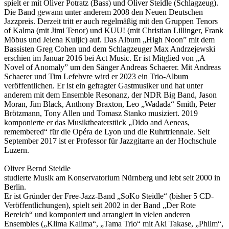
spielt er mit Oliver Potratz (Bass) und Oliver Steidle (Schlagzeug).
Die Band gewann unter anderem 2008 den Neuen Deutschen
Jazzpreis. Derzeit tritt er auch regelmäßig mit den Gruppen Tenors
of Kalma (mit Jimi Tenor) und KUU! (mit Christian Lillinger, Frank
Möbus und Jelena Kuljic) auf. Das Album „High Noon” mit dem
Bassisten Greg Cohen und dem Schlagzeuger Max Andrzejewski
erschien im Januar 2016 bei Act Music. Er ist Mitglied von „A
Novel of Anomaly” um den Sänger Andreas Schaerer. Mit Andreas
Schaerer und Tim Lefebvre wird er 2023 ein Trio-Album
veröffentlichen. Er ist ein gefragter Gastmusiker und hat unter
anderem mit dem Ensemble Resonanz, der NDR Big Band, Jason
Moran, Jim Black, Anthony Braxton, Leo „Wadada“ Smith, Peter
Brötzmann, Tony Allen und Tomasz Stanko musiziert. 2019
komponierte er das Musiktheaterstück „Dido and Aeneas,
remembered“ für die Opéra de Lyon und die Ruhrtriennale. Seit
September 2017 ist er Professor für Jazzgitarre an der Hochschule
Luzern.
Oliver Bernd Steidle
studierte Musik am Konservatorium Nürnberg und lebt seit 2000 in
Berlin.
Er ist Gründer der Free-Jazz-Band „SoKo Steidle“ (bisher 5 CD-
Veröffentlichungen), spielt seit 2002 in der Band „Der Rote
Bereich“ und komponiert und arrangiert in vielen anderen
Ensembles („Klima Kalima“, „Tama Trio“ mit Aki Takase, „Philm“,