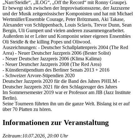
„Narr/Steidle“, „ILOG“, „Off the Record“ mit Ronny Graupe).
Er bewegt sich zwischen der Improvisationsszene, der Jazzszene
und der Musik zeitgenössischer Komponisten und hat mit Michael
Wertmüller/Ensemble Courage, Peter Brötzmann, Aki Takase,
Alexander von Schlippenbach, Louis Sclavis, Trevor Dunn, Sean
Bergin, Uli Gumpert und vielen anderen zusammengearbeitet.
Außerdem ist er Leiter und Komponist seiner eigenen Ensembles
Oli Steidle & the killing Popes und Oliwood.
Auszeichnungen: - Deutscher Schallplattenpreis 2004 (The Red
Area) - Neuer Deutscher Jazzpreis 2006 (Bester Solist)
- Neuer Deutscher Jazzpreis 2006 (Klima Kalima)
- Neuer Deutscher Jazzpreis 2008 (The Red Area)
- Künstlerstipendium des Berliner Senats 2013 + 2016
- Schweizer Arvore-Stipendien 2020
Deutscher Jazzpreis 2020 für die Band des Jahres PHILM -
Deutscher Jazzpreis 2021 für den Schlagzeuger des Jahres
Im Sommersemester 2019 war er Professor am JIB (Jazz Institute
Berlin).
Seine Tourneen führten ihn um die ganze Welt. Bislang ist er auf
über 70 Platten zu hören.
Informationen zur Veranstaltung
Zeitraum:
10.07.2026, 20:00 Uhr