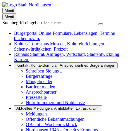
Menü
Menü
Suchbegriff eingeben
Bürgerportal
Online-Formulare, Lebenslagen, Termine
buchen u.v.m.
Kultur / Tourismus
Museen, Kultureinrichtungen,
Sehenswürdigkeiten, Freizeit
Rathaus
Stadtrat, Anfragen, Wirtschaft, Stadtentwicklung,
Karriere
Kontakt
Kontaktformular, Ansprechpartner, Bürgeranfragen
Schreiben Sie uns ...
Bürgeranfrage
Mängelmelder
Barriere melden
Ansprechpartner
Pressestelle
Notrufnummern und Notdienste
Aktuelles
Meldungen, Amtsblätter, Extras, u.v.m.
Meldungen
Öffentliche Bekanntmachungen
OBacht – Wochenrückblick
Nordhausen 1945 – Orte des Erinnerns