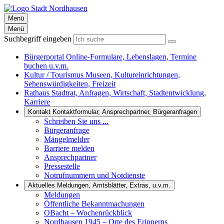
Menü
Menü
Suchbegriff eingeben
Bürgerportal
Online-Formulare, Lebenslagen, Termine
buchen u.v.m.
Kultur / Tourismus
Museen, Kultureinrichtungen,
Sehenswürdigkeiten, Freizeit
Rathaus
Stadtrat, Anfragen, Wirtschaft, Stadtentwicklung,
Karriere
Kontakt
Kontaktformular, Ansprechpartner, Bürgeranfragen
Schreiben Sie uns ...
Bürgeranfrage
Mängelmelder
Barriere melden
Ansprechpartner
Pressestelle
Notrufnummern und Notdienste
Aktuelles
Meldungen, Amtsblätter, Extras, u.v.m.
Meldungen
Öffentliche Bekanntmachungen
OBacht – Wochenrückblick
Nordhausen 1945 – Orte des Erinnerns