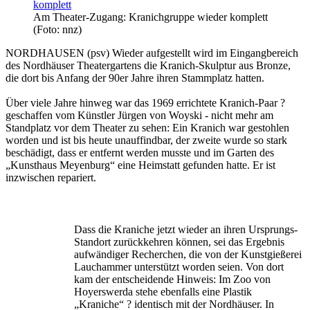
Am Theater-Zugang: Kranichgruppe wieder komplett
(Foto: nnz)
NORDHAUSEN (psv) Wieder aufgestellt wird im Eingangbereich
des Nordhäuser Theatergartens die Kranich-Skulptur aus Bronze,
die dort bis Anfang der 90er Jahre ihren Stammplatz hatten.
Über viele Jahre hinweg war das 1969 errichtete Kranich-Paar ?
geschaffen vom Künstler Jürgen von Woyski - nicht mehr am
Standplatz vor dem Theater zu sehen: Ein Kranich war gestohlen
worden und ist bis heute unauffindbar, der zweite wurde so stark
beschädigt, dass er entfernt werden musste und im Garten des
„Kunsthaus Meyenburg“ eine Heimstatt gefunden hatte. Er ist
inzwischen repariert.
Dass die Kraniche jetzt wieder an ihren Ursprungs-
Standort zurückkehren können, sei das Ergebnis
aufwändiger Recherchen, die von der Kunstgießerei
Lauchammer unterstützt worden seien. Von dort
kam der entscheidende Hinweis: Im Zoo von
Hoyerswerda stehe ebenfalls eine Plastik
„Kraniche“ ? identisch mit der Nordhäuser. In