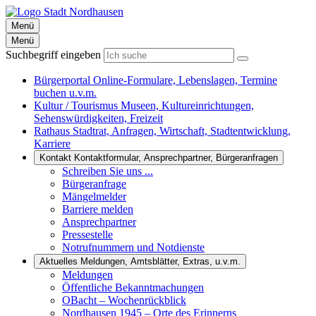
Menü
Menü
Suchbegriff eingeben
Bürgerportal
Online-Formulare, Lebenslagen, Termine
buchen u.v.m.
Kultur / Tourismus
Museen, Kultureinrichtungen,
Sehenswürdigkeiten, Freizeit
Rathaus
Stadtrat, Anfragen, Wirtschaft, Stadtentwicklung,
Karriere
Kontakt
Kontaktformular, Ansprechpartner, Bürgeranfragen
Schreiben Sie uns ...
Bürgeranfrage
Mängelmelder
Barriere melden
Ansprechpartner
Pressestelle
Notrufnummern und Notdienste
Aktuelles
Meldungen, Amtsblätter, Extras, u.v.m.
Meldungen
Öffentliche Bekanntmachungen
OBacht – Wochenrückblick
Nordhausen 1945 – Orte des Erinnerns