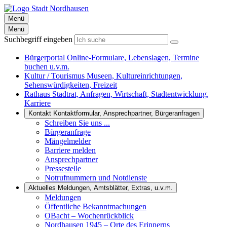
Menü
Menü
Suchbegriff eingeben
Bürgerportal
Online-Formulare, Lebenslagen, Termine
buchen u.v.m.
Kultur / Tourismus
Museen, Kultureinrichtungen,
Sehenswürdigkeiten, Freizeit
Rathaus
Stadtrat, Anfragen, Wirtschaft, Stadtentwicklung,
Karriere
Kontakt
Kontaktformular, Ansprechpartner, Bürgeranfragen
Schreiben Sie uns ...
Bürgeranfrage
Mängelmelder
Barriere melden
Ansprechpartner
Pressestelle
Notrufnummern und Notdienste
Aktuelles
Meldungen, Amtsblätter, Extras, u.v.m.
Meldungen
Öffentliche Bekanntmachungen
OBacht – Wochenrückblick
Nordhausen 1945 – Orte des Erinnerns