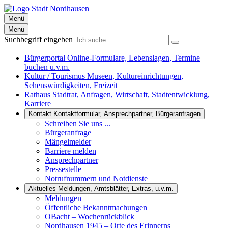
Menü
Menü
Suchbegriff eingeben
Bürgerportal
Online-Formulare, Lebenslagen, Termine
buchen u.v.m.
Kultur / Tourismus
Museen, Kultureinrichtungen,
Sehenswürdigkeiten, Freizeit
Rathaus
Stadtrat, Anfragen, Wirtschaft, Stadtentwicklung,
Karriere
Kontakt
Kontaktformular, Ansprechpartner, Bürgeranfragen
Schreiben Sie uns ...
Bürgeranfrage
Mängelmelder
Barriere melden
Ansprechpartner
Pressestelle
Notrufnummern und Notdienste
Aktuelles
Meldungen, Amtsblätter, Extras, u.v.m.
Meldungen
Öffentliche Bekanntmachungen
OBacht – Wochenrückblick
Nordhausen 1945 – Orte des Erinnerns