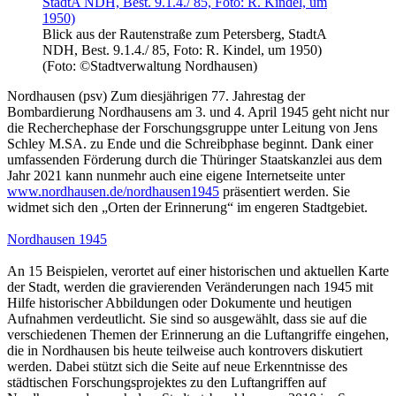
Blick aus der Rautenstraße zum Petersberg, StadtA
NDH, Best. 9.1.4./ 85, Foto: R. Kindel, um 1950)
(Foto: ©Stadtverwaltung Nordhausen)
Nordhausen (psv) Zum diesjährigen 77. Jahrestag der
Bombardierung Nordhausens am 3. und 4. April 1945 geht nicht nur
die Recherchephase der Forschungsgruppe unter Leitung von Jens
Schley M.SA. zu Ende und die Schreibphase beginnt. Dank einer
umfassenden Förderung durch die Thüringer Staatskanzlei aus dem
Jahr 2021 kann nunmehr auch eine eigene Internetseite unter
www.nordhausen.de/nordhausen1945
präsentiert werden. Sie
widmet sich den „Orten der Erinnerung“ im engeren Stadtgebiet.
Nordhausen 1945
An 15 Beispielen, verortet auf einer historischen und aktuellen Karte
der Stadt, werden die gravierenden Veränderungen nach 1945 mit
Hilfe historischer Abbildungen oder Dokumente und heutigen
Aufnahmen verdeutlicht. Sie sind so ausgewählt, dass sie auf die
verschiedenen Themen der Erinnerung an die Luftangriffe eingehen,
die in Nordhausen bis heute teilweise auch kontrovers diskutiert
werden. Dabei stützt sich die Seite auf neue Erkenntnisse des
städtischen Forschungsprojektes zu den Luftangriffen auf