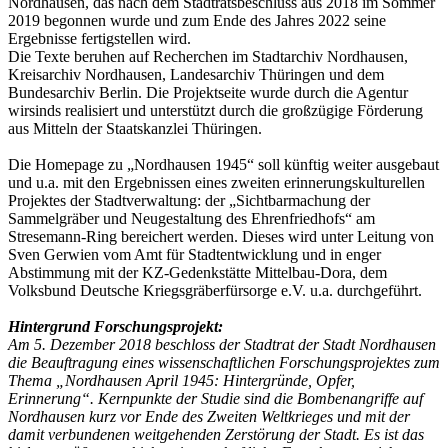
Nordhausen, das nach dem Stadtratsbeschluss aus 2018 im Sommer
2019 begonnen wurde und zum Ende des Jahres 2022 seine
Ergebnisse fertigstellen wird.
Die Texte beruhen auf Recherchen im Stadtarchiv Nordhausen,
Kreisarchiv Nordhausen, Landesarchiv Thüringen und dem
Bundesarchiv Berlin. Die Projektseite wurde durch die Agentur
wirsinds realisiert und unterstützt durch die großzügige Förderung
aus Mitteln der Staatskanzlei Thüringen.
Die Homepage zu „Nordhausen 1945“ soll künftig weiter ausgebaut
und u.a. mit den Ergebnissen eines zweiten erinnerungskulturellen
Projektes der Stadtverwaltung: der „Sichtbarmachung der
Sammelgräber und Neugestaltung des Ehrenfriedhofs“ am
Stresemann-Ring bereichert werden. Dieses wird unter Leitung von
Sven Gerwien vom Amt für Stadtentwicklung und in enger
Abstimmung mit der KZ-Gedenkstätte Mittelbau-Dora, dem
Volksbund Deutsche Kriegsgräberfürsorge e.V. u.a. durchgeführt.
Hintergrund Forschungsprojekt:
Am 5. Dezember 2018 beschloss der Stadtrat der Stadt Nordhausen
die Beauftragung eines wissenschaftlichen Forschungsprojektes zum
Thema „Nordhausen April 1945: Hintergründe, Opfer,
Erinnerung“. Kernpunkte der Studie sind die Bombenangriffe auf
Nordhausen kurz vor Ende des Zweiten Weltkrieges und mit der
damit verbundenen weitgehenden Zerstörung der Stadt. Es ist das