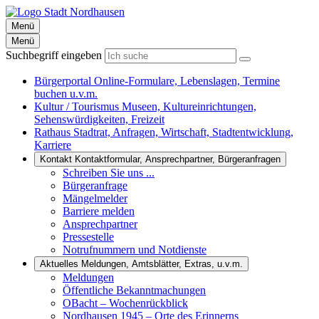
Menü
Menü
Suchbegriff eingeben
Bürgerportal
Online-Formulare, Lebenslagen, Termine
buchen u.v.m.
Kultur / Tourismus
Museen, Kultureinrichtungen,
Sehenswürdigkeiten, Freizeit
Rathaus
Stadtrat, Anfragen, Wirtschaft, Stadtentwicklung,
Karriere
Kontakt
Kontaktformular, Ansprechpartner, Bürgeranfragen
Schreiben Sie uns ...
Bürgeranfrage
Mängelmelder
Barriere melden
Ansprechpartner
Pressestelle
Notrufnummern und Notdienste
Aktuelles
Meldungen, Amtsblätter, Extras, u.v.m.
Meldungen
Öffentliche Bekanntmachungen
OBacht – Wochenrückblick
Nordhausen 1945 – Orte des Erinnerns