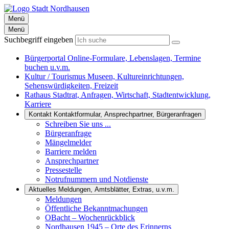
Menü
Menü
Suchbegriff eingeben
Bürgerportal
Online-Formulare, Lebenslagen, Termine
buchen u.v.m.
Kultur / Tourismus
Museen, Kultureinrichtungen,
Sehenswürdigkeiten, Freizeit
Rathaus
Stadtrat, Anfragen, Wirtschaft, Stadtentwicklung,
Karriere
Kontakt
Kontaktformular, Ansprechpartner, Bürgeranfragen
Schreiben Sie uns ...
Bürgeranfrage
Mängelmelder
Barriere melden
Ansprechpartner
Pressestelle
Notrufnummern und Notdienste
Aktuelles
Meldungen, Amtsblätter, Extras, u.v.m.
Meldungen
Öffentliche Bekanntmachungen
OBacht – Wochenrückblick
Nordhausen 1945 – Orte des Erinnerns