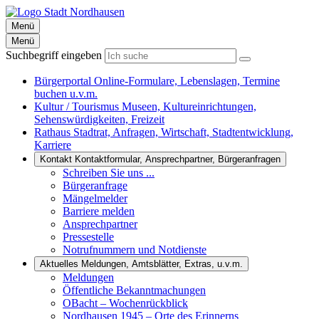
Menü
Menü
Suchbegriff eingeben
Bürgerportal
Online-Formulare, Lebenslagen, Termine
buchen u.v.m.
Kultur / Tourismus
Museen, Kultureinrichtungen,
Sehenswürdigkeiten, Freizeit
Rathaus
Stadtrat, Anfragen, Wirtschaft, Stadtentwicklung,
Karriere
Kontakt
Kontaktformular, Ansprechpartner, Bürgeranfragen
Schreiben Sie uns ...
Bürgeranfrage
Mängelmelder
Barriere melden
Ansprechpartner
Pressestelle
Notrufnummern und Notdienste
Aktuelles
Meldungen, Amtsblätter, Extras, u.v.m.
Meldungen
Öffentliche Bekanntmachungen
OBacht – Wochenrückblick
Nordhausen 1945 – Orte des Erinnerns