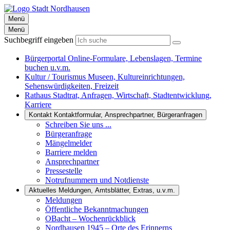
Menü
Menü
Suchbegriff eingeben
Bürgerportal
Online-Formulare, Lebenslagen, Termine
buchen u.v.m.
Kultur / Tourismus
Museen, Kultureinrichtungen,
Sehenswürdigkeiten, Freizeit
Rathaus
Stadtrat, Anfragen, Wirtschaft, Stadtentwicklung,
Karriere
Kontakt
Kontaktformular, Ansprechpartner, Bürgeranfragen
Schreiben Sie uns ...
Bürgeranfrage
Mängelmelder
Barriere melden
Ansprechpartner
Pressestelle
Notrufnummern und Notdienste
Aktuelles
Meldungen, Amtsblätter, Extras, u.v.m.
Meldungen
Öffentliche Bekanntmachungen
OBacht – Wochenrückblick
Nordhausen 1945 – Orte des Erinnerns