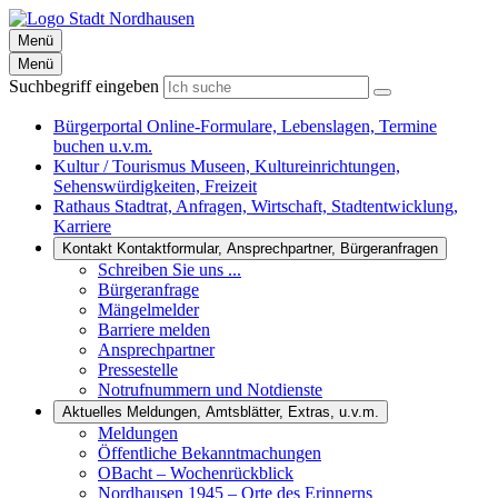
Menü
Menü
Suchbegriff eingeben
Bürgerportal
Online-Formulare, Lebenslagen, Termine
buchen u.v.m.
Kultur / Tourismus
Museen, Kultureinrichtungen,
Sehenswürdigkeiten, Freizeit
Rathaus
Stadtrat, Anfragen, Wirtschaft, Stadtentwicklung,
Karriere
Kontakt
Kontaktformular, Ansprechpartner, Bürgeranfragen
Schreiben Sie uns ...
Bürgeranfrage
Mängelmelder
Barriere melden
Ansprechpartner
Pressestelle
Notrufnummern und Notdienste
Aktuelles
Meldungen, Amtsblätter, Extras, u.v.m.
Meldungen
Öffentliche Bekanntmachungen
OBacht – Wochenrückblick
Nordhausen 1945 – Orte des Erinnerns