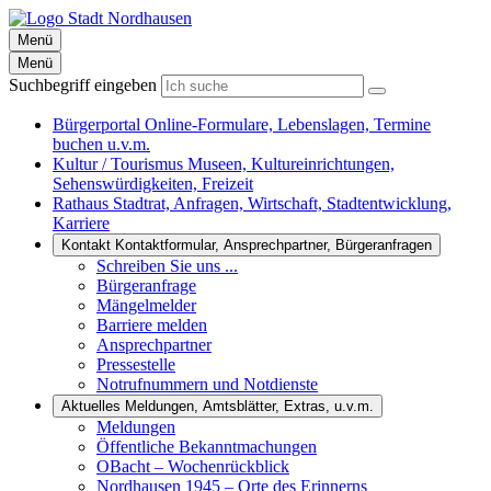
Menü
Menü
Suchbegriff eingeben
Bürgerportal
Online-Formulare, Lebenslagen, Termine
buchen u.v.m.
Kultur / Tourismus
Museen, Kultureinrichtungen,
Sehenswürdigkeiten, Freizeit
Rathaus
Stadtrat, Anfragen, Wirtschaft, Stadtentwicklung,
Karriere
Kontakt
Kontaktformular, Ansprechpartner, Bürgeranfragen
Schreiben Sie uns ...
Bürgeranfrage
Mängelmelder
Barriere melden
Ansprechpartner
Pressestelle
Notrufnummern und Notdienste
Aktuelles
Meldungen, Amtsblätter, Extras, u.v.m.
Meldungen
Öffentliche Bekanntmachungen
OBacht – Wochenrückblick
Nordhausen 1945 – Orte des Erinnerns